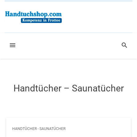
Weiter
zum
Inhalt
MENÜ
SUCHE
Handtücher – Saunatücher
HANDTÜCHER - SAUNATÜCHER