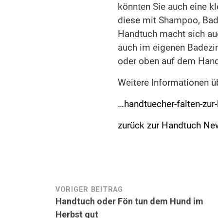
könnten Sie auch eine k
diese mit Shampoo, Badep
Handtuch macht sich au
auch im eigenen Badezim
oder oben auf dem Hand
Weitere Informationen ü
…handtuecher-falten-zu
zurück zur Handtuch Ne
Beitragsnavigation
VORIGER BEITRAG
Handtuch oder Fön tun dem Hund im
Herbst gut