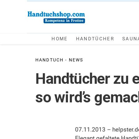
Weiter
zum
Inhalt
HOME
HANDTÜCHER
SAUN
HANDTUCH - NEWS
Handtücher zu e
so wird’s gemac
07.11.2013 – helpster.d
Elegant gefaltete Handt