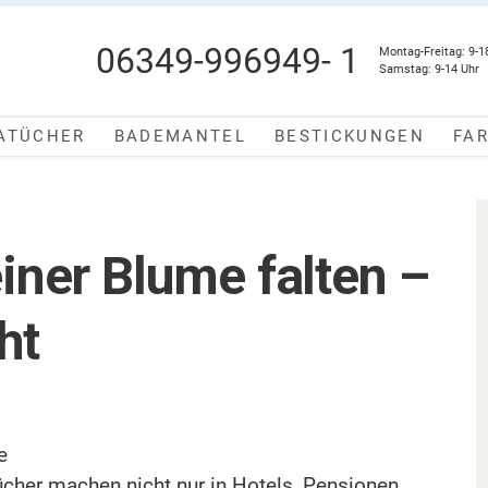
06349-996949- 1
Montag-Freitag: 9-1
Samstag: 9-14 Uhr
ATÜCHER
BADEMANTEL
BESTICKUNGEN
FA
iner Blume falten –
ht
e
ücher machen nicht nur in Hotels, Pensionen