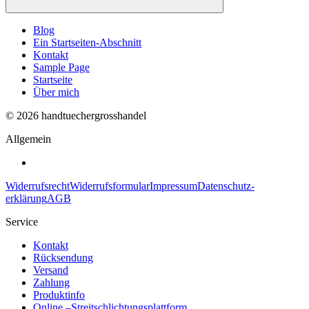
Blog
Ein Startseiten-Abschnitt
Kontakt
Sample Page
Startseite
Über mich
© 2026 handtuechergrosshandel
Allgemein
Widerrufs­recht
Widerrufs­formular
Impressum
Daten­schutz­
erklärung
AGB
Service
Kontakt
Rücksendung
Versand
Zahlung
Produktinfo
Online –Streitschlichtungsplattform