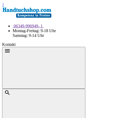
Weiter
↑
zum
Inhalt
06349-996949- 1
Montag-Freitag: 9-18 Uhr
Samstag: 9-14 Uhr
Kontakt
Menü
Suche