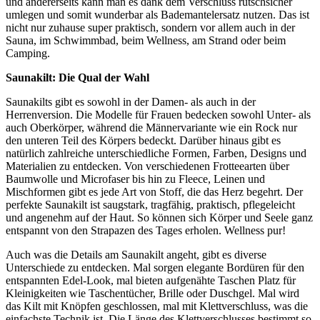
und andererseits kann man es dank dem Verschluss rutschsicher
umlegen und somit wunderbar als Bademantelersatz nutzen. Das ist
nicht nur zuhause super praktisch, sondern vor allem auch in der
Sauna, im Schwimmbad, beim Wellness, am Strand oder beim
Camping.
Saunakilt: Die Qual der Wahl
Saunakilts gibt es sowohl in der Damen- als auch in der
Herrenversion. Die Modelle für Frauen bedecken sowohl Unter- als
auch Oberkörper, während die Männervariante wie ein Rock nur
den unteren Teil des Körpers bedeckt. Darüber hinaus gibt es
natürlich zahlreiche unterschiedliche Formen, Farben, Designs und
Materialien zu entdecken. Von verschiedenen Frotteearten über
Baumwolle und Microfaser bis hin zu Fleece, Leinen und
Mischformen gibt es jede Art von Stoff, die das Herz begehrt. Der
perfekte Saunakilt ist saugstark, tragfähig, praktisch, pflegeleicht
und angenehm auf der Haut. So können sich Körper und Seele ganz
entspannt von den Strapazen des Tages erholen. Wellness pur!
Auch was die Details am Saunakilt angeht, gibt es diverse
Unterschiede zu entdecken. Mal sorgen elegante Bordüren für den
entspannten Edel-Look, mal bieten aufgenähte Taschen Platz für
Kleinigkeiten wie Taschentücher, Brille oder Duschgel. Mal wird
das Kilt mit Knöpfen geschlossen, mal mit Klettverschluss, was die
einfachste Technik ist. Die Länge des Klettverschlusses bestimmt so