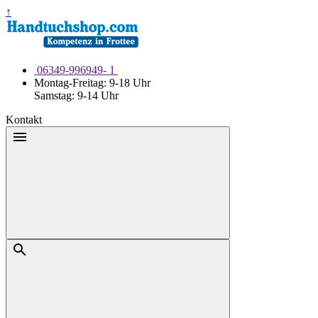
Weiter
↑
zum
Inhalt
06349-996949- 1
Montag-Freitag: 9-18 Uhr
Samstag: 9-14 Uhr
Kontakt
Menü
Suche