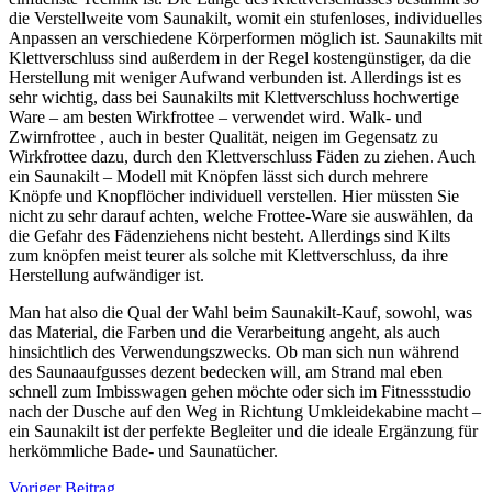
die Verstellweite vom Saunakilt, womit ein stufenloses, individuelles
Anpassen an verschiedene Körperformen möglich ist. Saunakilts mit
Klettverschluss sind außerdem in der Regel kostengünstiger, da die
Herstellung mit weniger Aufwand verbunden ist. Allerdings ist es
sehr wichtig, dass bei Saunakilts mit Klettverschluss hochwertige
Ware – am besten Wirkfrottee – verwendet wird. Walk- und
Zwirnfrottee , auch in bester Qualität, neigen im Gegensatz zu
Wirkfrottee dazu, durch den Klettverschluss Fäden zu ziehen. Auch
ein Saunakilt – Modell mit Knöpfen lässt sich durch mehrere
Knöpfe und Knopflöcher individuell verstellen. Hier müssten Sie
nicht zu sehr darauf achten, welche Frottee-Ware sie auswählen, da
die Gefahr des Fädenziehens nicht besteht. Allerdings sind Kilts
zum knöpfen meist teurer als solche mit Klettverschluss, da ihre
Herstellung aufwändiger ist.
Man hat also die Qual der Wahl beim Saunakilt-Kauf, sowohl, was
das Material, die Farben und die Verarbeitung angeht, als auch
hinsichtlich des Verwendungszwecks. Ob man sich nun während
des Saunaaufgusses dezent bedecken will, am Strand mal eben
schnell zum Imbisswagen gehen möchte oder sich im Fitnessstudio
nach der Dusche auf den Weg in Richtung Umkleidekabine macht –
ein Saunakilt ist der perfekte Begleiter und die ideale Ergänzung für
herkömmliche Bade- und Saunatücher.
Beitragsnavigation
Voriger Beitrag