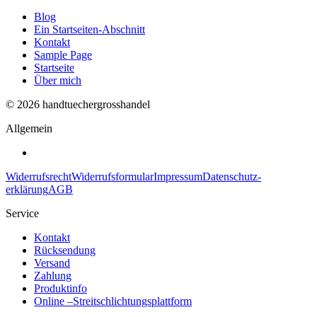
Blog
Ein Startseiten-Abschnitt
Kontakt
Sample Page
Startseite
Über mich
© 2026 handtuechergrosshandel
Allgemein
Widerrufs­recht
Widerrufs­formular
Impressum
Daten­schutz­
erklärung
AGB
Service
Kontakt
Rücksendung
Versand
Zahlung
Produktinfo
Online –Streitschlichtungsplattform