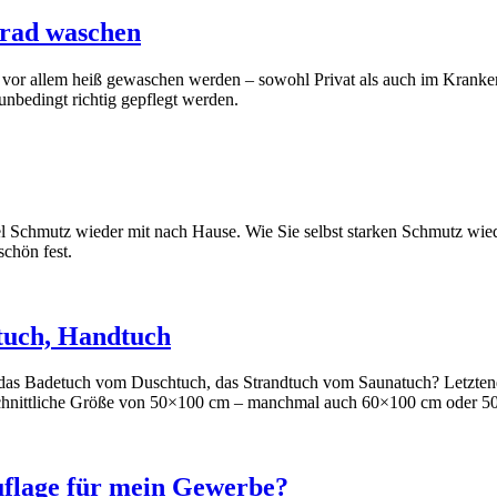
Grad waschen
d vor allem heiß gewaschen werden – sowohl Privat als auch im Kran
nbedingt richtig gepflegt werden.
l Schmutz wieder mit nach Hause. Wie Sie selbst starken Schmutz wied
schön fest.
tuch, Handtuch
 das Badetuch vom Duschtuch, das Strandtuch vom Saunatuch? Letztendl
chschnittliche Größe von 50×100 cm – manchmal auch 60×100 cm oder 5
uflage für mein Gewerbe?