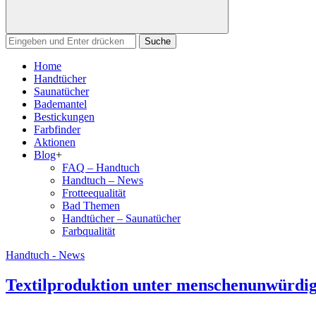
Suchen
nach:
Home
Handtücher
Saunatücher
Bademantel
Bestickungen
Farbfinder
Aktionen
Blog
+
FAQ – Handtuch
Handtuch – News
Frotteequalität
Bad Themen
Handtücher – Saunatücher
Farbqualität
Handtuch - News
Textilproduktion unter menschenunwürd