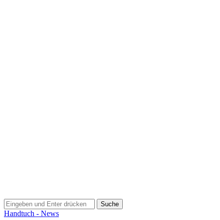
Suchen
nach:
Handtuch - News