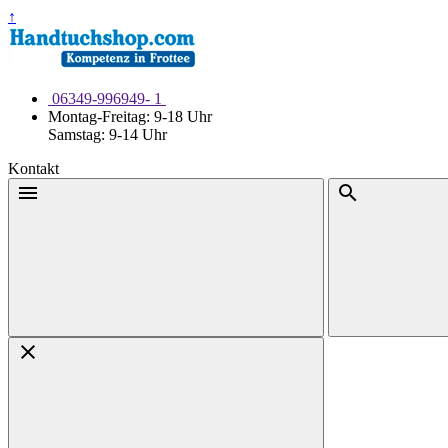
Weiter
↑
zum
Inhalt
06349-996949- 1
Montag-Freitag: 9-18 Uhr
Samstag: 9-14 Uhr
Kontakt
Menü
Suche