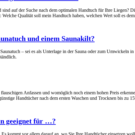
und sind auf der Suche nach dem optimalen Handtuch für Ihre Liegen? 
st: Welche Qualität soll mein Handtuch haben, welchen Wert soll es de
aunatuch und einem Saunakilt?
e Saunatuch – sei es als Unterlage in der Sauna oder zum Umwickeln in
tändlich.
 dem flauschigen Anfassen und womöglich noch einem hohen Preis erke
ünstige Handtücher nach dem ersten Waschen und Trocknen bis zu 1
n geeignet für …?
 Es kommt vor allem darauf an, wo Sie Ihre Handtücher einsetzen wol